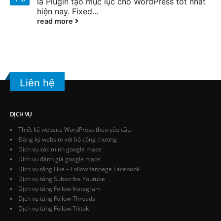
là Plugin tạo mục lục cho WordPress tốt nhất
hiện nay. Fixed...
read more
Liên hệ
DỊCH VỤ
Thiết kế website WordPress theo yêu cầu
Đăng ký website với bộ công thương
Dịch vụ xác minh google maps
Dịch vụ đánh giá google maps
Dịch vụ tăng Like – Follow fanpage Facebook
Dịch vụ tăng Subscribe Youtube
Dịch vụ tăng Follow Instagram
Dịch vụ tăng Follow Threads
Dịch vụ tăng Follow Tiktok