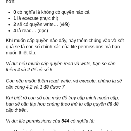
hơn:
0
có nghĩa là không có quyền nào cả
1
là execute (thực thi)
2
sẽ có quyền write… (viết)
4
là read… (đọc)
Khi muốn cấp quyền nào đấy, hãy thêm chúng vào và kết
quả sẽ là con số chính xác của file permissions mà bạn
muốn thiết lập.
Ví dụ: nếu muốn cấp quyền read và write, bạn sẽ cần
thêm 4 và 2 để có số 6.
Còn nếu muốn thêm read, write, và execute, chúng ta sẽ
cần cộng 4,2 và 1 để được 7
Khi biết rõ con số của mức độ truy cập mình muốn cấp,
bạn sẽ cần tập hợp chúng theo thứ tự cấp quyền đã đề
cập ở trên
.
Ví dụ: file permissions của
644
có nghĩa là: