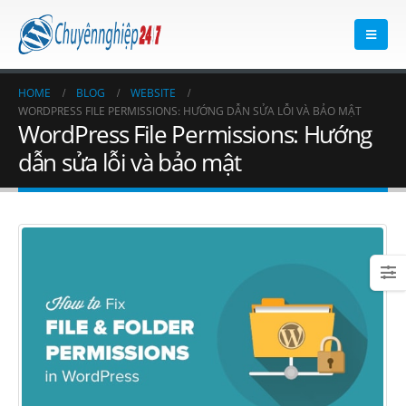
HOME
BLOG
WEBSITE
WORDPRESS FILE PERMISSIONS: HƯỚNG DẪN SỬA LỖI VÀ BẢO MẬT
WordPress File Permissions: Hướng
dẫn sửa lỗi và bảo mật