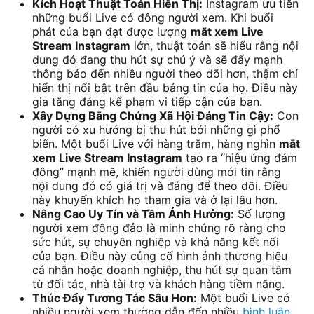
Kích Hoạt Thuật Toán Hiển Thị:
Instagram ưu tiên
những buổi Live có đông người xem. Khi buổi
phát của bạn đạt được lượng
mắt xem Live
Stream Instagram
lớn, thuật toán sẽ hiểu rằng nội
dung đó đang thu hút sự chú ý và sẽ đẩy mạnh
thông báo đến nhiều người theo dõi hơn, thậm chí
hiển thị nổi bật trên đầu bảng tin của họ. Điều này
gia tăng đáng kể phạm vi tiếp cận của bạn.
Xây Dựng Bằng Chứng Xã Hội Đáng Tin Cậy:
Con
người có xu hướng bị thu hút bởi những gì phổ
biến. Một buổi Live với hàng trăm, hàng nghìn
mắt
xem Live Stream Instagram
tạo ra “hiệu ứng đám
đông” mạnh mẽ, khiến người dùng mới tin rằng
nội dung đó có giá trị và đáng để theo dõi. Điều
này khuyến khích họ tham gia và ở lại lâu hơn.
Nâng Cao Uy Tín và Tầm Ảnh Hưởng:
Số lượng
người xem đông đảo là minh chứng rõ ràng cho
sức hút, sự chuyên nghiệp và khả năng kết nối
của bạn. Điều này củng cố hình ảnh thương hiệu
cá nhân hoặc doanh nghiệp, thu hút sự quan tâm
từ đối tác, nhà tài trợ và khách hàng tiềm năng.
Thúc Đẩy Tương Tác Sâu Hơn:
Một buổi Live có
nhiều người xem thường dẫn đến nhiều
bình luận
,