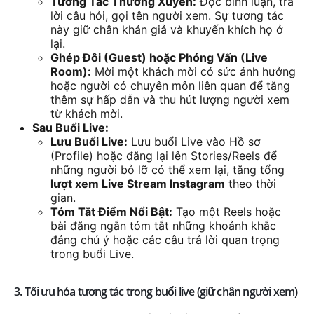
Tương Tác Thường Xuyên:
Đọc bình luận, trả
lời câu hỏi, gọi tên người xem. Sự tương tác
này giữ chân khán giả và khuyến khích họ ở
lại.
Ghép Đôi (Guest) hoặc Phỏng Vấn (Live
Room):
Mời một khách mời có sức ảnh hưởng
hoặc người có chuyên môn liên quan để tăng
thêm sự hấp dẫn và thu hút lượng người xem
từ khách mời.
Sau Buổi Live:
Lưu Buổi Live:
Lưu buổi Live vào Hồ sơ
(Profile) hoặc đăng lại lên Stories/Reels để
những người bỏ lỡ có thể xem lại, tăng tổng
lượt xem Live Stream Instagram
theo thời
gian.
Tóm Tắt Điểm Nổi Bật:
Tạo một Reels hoặc
bài đăng ngắn tóm tắt những khoảnh khắc
đáng chú ý hoặc các câu trả lời quan trọng
trong buổi Live.
3. Tối ưu hóa tương tác trong buổi live (giữ chân người xem)