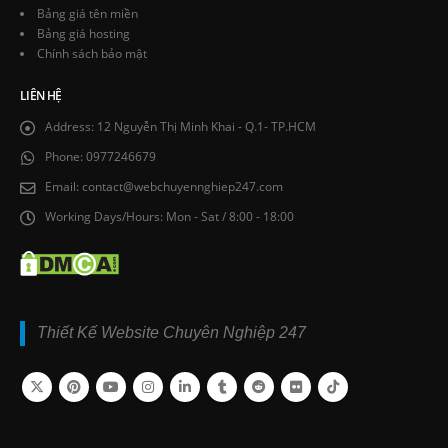
Bảng giá tên miền
Bảng giá hosting
Chính sách bảo mật
LIÊN HỆ
Address:
12 Nguyễn Thị Minh Khai - Q.1- TP.HCM
Phone:
0977246679
Email:
contact@webchuyennghiep247.com
Working Days/Hours:
Mon - Sat / 8:00 - 18:00
Thiết Kế Website Chuyên Nghiệp 247