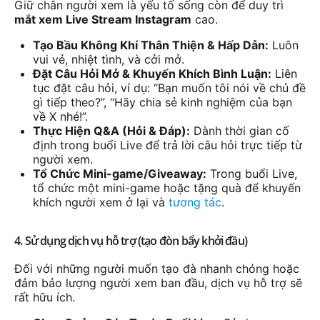
Giữ chân người xem là yếu tố sống còn để duy trì
mắt xem Live Stream Instagram
cao.
Tạo Bầu Không Khí Thân Thiện & Hấp Dẫn:
Luôn
vui vẻ, nhiệt tình, và cởi mở.
Đặt Câu Hỏi Mở & Khuyến Khích Bình Luận:
Liên
tục đặt câu hỏi, ví dụ: “Bạn muốn tôi nói về chủ đề
gì tiếp theo?”, “Hãy chia sẻ kinh nghiệm của bạn
về X nhé!”.
Thực Hiện Q&A (Hỏi & Đáp):
Dành thời gian cố
định trong buổi Live để trả lời câu hỏi trực tiếp từ
người xem.
Tổ Chức Mini-game/Giveaway:
Trong buổi Live,
tổ chức một mini-game hoặc tặng quà để khuyến
khích người xem ở lại và
tương tác
.
4. Sử dụng dịch vụ hỗ trợ (tạo đòn bẩy khởi đầu)
Đối với những người muốn tạo đà nhanh chóng hoặc
đảm bảo lượng người xem ban đầu, dịch vụ hỗ trợ sẽ
rất hữu ích.