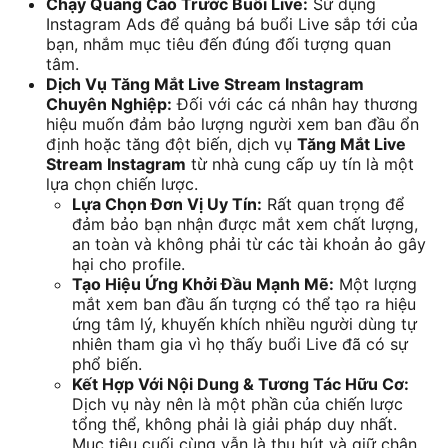
Chạy Quảng Cáo Trước Buổi Live:
Sử dụng
Instagram Ads để quảng bá buổi Live sắp tới của
bạn, nhắm mục tiêu đến đúng đối tượng quan
tâm.
Dịch Vụ Tăng Mắt Live Stream Instagram
Chuyên Nghiệp:
Đối với các cá nhân hay thương
hiệu muốn đảm bảo lượng người xem ban đầu ổn
định hoặc tăng đột biến, dịch vụ
Tăng Mắt Live
Stream Instagram
từ nhà cung cấp uy tín là một
lựa chọn chiến lược.
Lựa Chọn Đơn Vị Uy Tín:
Rất quan trọng để
đảm bảo bạn nhận được mắt xem chất lượng,
an toàn và không phải từ các tài khoản ảo gây
hại cho profile.
Tạo Hiệu Ứng Khởi Đầu Mạnh Mẽ:
Một lượng
mắt xem ban đầu ấn tượng có thể tạo ra hiệu
ứng tâm lý, khuyến khích nhiều người dùng tự
nhiên tham gia vì họ thấy buổi Live đã có sự
phổ biến.
Kết Hợp Với Nội Dung & Tương Tác Hữu Cơ:
Dịch vụ này nên là một phần của chiến lược
tổng thể, không phải là giải pháp duy nhất.
Mục tiêu cuối cùng vẫn là thu hút và giữ chân