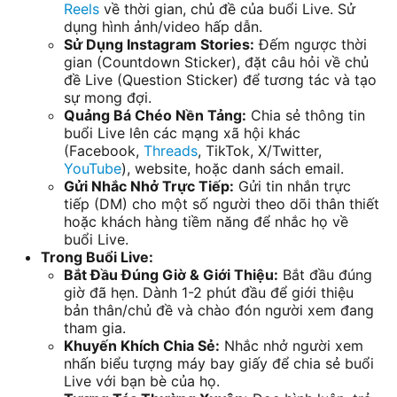
Reels
về thời gian, chủ đề của buổi Live. Sử
dụng hình ảnh/video hấp dẫn.
Sử Dụng Instagram Stories:
Đếm ngược thời
gian (Countdown Sticker), đặt câu hỏi về chủ
đề Live (Question Sticker) để tương tác và tạo
sự mong đợi.
Quảng Bá Chéo Nền Tảng:
Chia sẻ thông tin
buổi Live lên các mạng xã hội khác
(Facebook,
Threads
, TikTok, X/Twitter,
YouTube
), website, hoặc danh sách email.
Gửi Nhắc Nhở Trực Tiếp:
Gửi tin nhắn trực
tiếp (DM) cho một số người theo dõi thân thiết
hoặc khách hàng tiềm năng để nhắc họ về
buổi Live.
Trong Buổi Live:
Bắt Đầu Đúng Giờ & Giới Thiệu:
Bắt đầu đúng
giờ đã hẹn. Dành 1-2 phút đầu để giới thiệu
bản thân/chủ đề và chào đón người xem đang
tham gia.
Khuyến Khích Chia Sẻ:
Nhắc nhở người xem
nhấn biểu tượng máy bay giấy để chia sẻ buổi
Live với bạn bè của họ.