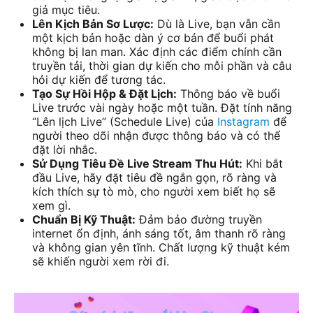
giả mục tiêu.
Lên Kịch Bản Sơ Lược:
Dù là Live, bạn vẫn cần
một kịch bản hoặc dàn ý cơ bản để buổi phát
không bị lan man. Xác định các điểm chính cần
truyền tải, thời gian dự kiến cho mỗi phần và câu
hỏi dự kiến để tương tác.
Tạo Sự Hồi Hộp & Đặt Lịch:
Thông báo về buổi
Live trước vài ngày hoặc một tuần. Đặt tính năng
“Lên lịch Live” (Schedule Live) của
Instagram
để
người theo dõi nhận được thông báo và có thể
đặt lời nhắc.
Sử Dụng Tiêu Đề Live Stream Thu Hút:
Khi bắt
đầu Live, hãy đặt tiêu đề ngắn gọn, rõ ràng và
kích thích sự tò mò, cho người xem biết họ sẽ
xem gì.
Chuẩn Bị Kỹ Thuật:
Đảm bảo đường truyền
internet ổn định, ánh sáng tốt, âm thanh rõ ràng
và không gian yên tĩnh. Chất lượng kỹ thuật kém
sẽ khiến người xem rời đi.