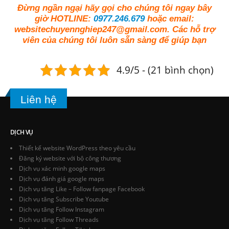
Đừng ngần ngại hãy gọi cho chúng tôi ngay bây
giờ HOTLINE:
0977.246.679
hoặc email:
websitechuyennghiep247@gmail.com
. Các hỗ trợ
viên của chúng tôi luôn sẵn sàng để giúp bạn
4.9/5 - (21 bình chọn)
Liên hệ
DỊCH VỤ
Thiết kế website WordPress theo yêu cầu
Đăng ký website với bộ công thương
Dịch vụ xác minh google maps
Dịch vụ đánh giá google maps
Dịch vụ tăng Like – Follow fanpage Facebook
Dịch vụ tăng Subscribe Youtube
Dịch vụ tăng Follow Instagram
Dịch vụ tăng Follow Threads