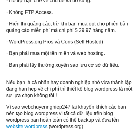
· Hỗ trợ hạn chế về chủ đề và bổ sung.
· Không FTP Access.
· Hiển thị quảng cáo, trừ khi bạn mua opt cho phiên bản
quảng cáo miễn phí mà chi phí $ 29,97 hàng năm.
· WordPress.org Pros và Cons (Self Hosted)
· Bạn phải mua một tên miền và web hosting.
· Bạn phải lấy thường xuyên sao lưu cơ sở dữ liệu.
Nếu bạn là cá nhân hay doanh nghiệp nhỏ vừa thành lập
đang hạn hẹp về chi phí thì thiết kế blog wordpress là một
sự lựa chọn không tồi !
Vì sao webchuyennghiep247 lại khuyến khích các bạn
nên tạo blog wordpress vì tất cả dữ liệu trên blog
wordpress bạn hoàn toàn có thể backup và đưa lên
website wordpress
(wordpress.org)