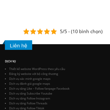
Hoặc gọi cho chúng tôi ngay bây giờ HOTLINE:
0977.246.679
. Các hỗ trợ viên của chúng tôi
luôn sẵn sàng để giúp bạn
5/5 - (10 bình chọn)
Liên hệ
DỊCH VỤ
Thiết kế website WordPress theo yêu cầu
Đăng ký website với bộ công thương
Dịch vụ xác minh google maps
Dịch vụ đánh giá google maps
Dịch vụ tăng Like – Follow fanpage Facebook
Dịch vụ tăng Subscribe Youtube
Dịch vụ tăng Follow Instagram
Dịch vụ tăng Follow Threads
Dịch vụ tăng Follow Tiktok