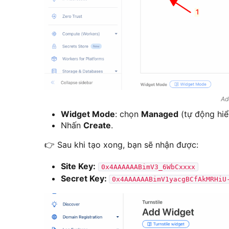
Ad
Widget Mode
: chọn
Managed
(tự động hiể
Nhấn
Create
.
👉 Sau khi tạo xong, bạn sẽ nhận được:
Site Key:
0x4AAAAAABimV3_6WbCxxxx
Secret Key
:
0x4AAAAAABimV1yacgBCfAkMRHiU