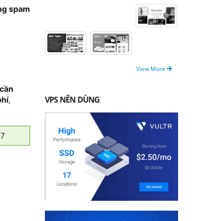
ống spam
View More
 cần
VPS NÊN DÙNG
phí
,
 7