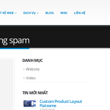
ẾT KẾ WEB
DỊCH VỤ
BLOG
WIKI
LIÊN HỆ
hống spam
DANH MỤC
Website
Video
TIN MỚI NHẤT
Custom Product Layout
Flatsome
27/07/2026