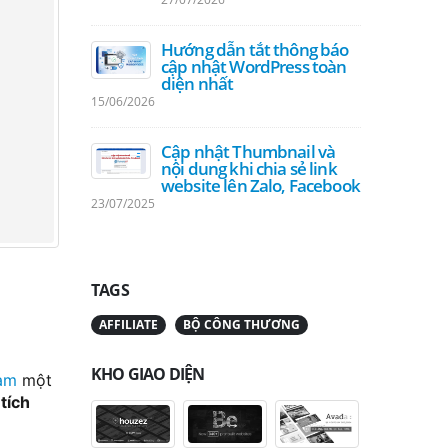
27/06/20
Hướng dẫn tắt thông báo
cập nhật WordPress toàn
diện nhất
15/06/2026
Cập nhật Thumbnail và
nội dung khi chia sẻ link
website lên Zalo, Facebook
23/07/2025
TAGS
AFFILIATE
BỘ CÔNG THƯƠNG
KHO GIAO DIỆN
am
một
ể
tích