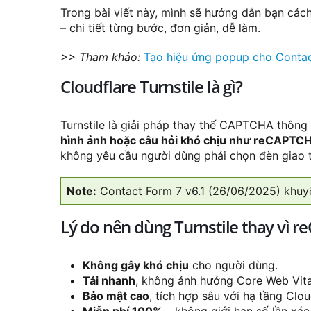
Trong bài viết này, mình sẽ hướng dẫn bạn các
– chi tiết từng bước, đơn giản, dễ làm.
>> Tham khảo:
Tạo hiệu ứng popup cho Conta
Cloudflare Turnstile là gì?
Turnstile là giải pháp thay thế CAPTCHA thông 
hình ảnh hoặc câu hỏi khó chịu như reCAPTC
không yêu cầu người dùng phải chọn đèn giao 
Note:
Contact Form 7 v6.1 (26/06/2025) khuyê
Lý do nên dùng Turnstile thay vì 
Không gây khó chịu
cho người dùng.
Tải nhanh
, không ảnh hưởng Core Web Vita
Bảo mật cao
, tích hợp sâu với hạ tầng Clou
Miễn phí 100%
– không giới hạn số lần xác