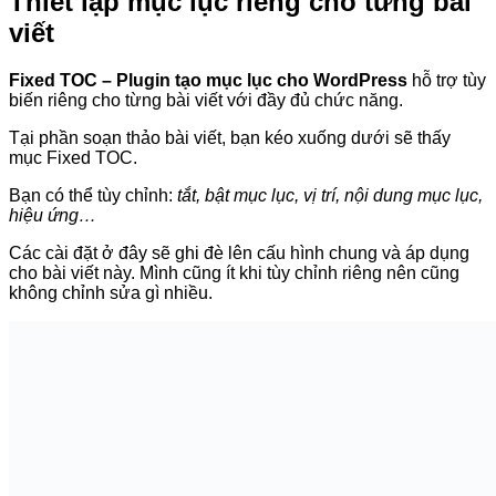
Tùy chỉnh lại thuộc tính ID do Fixed
TOC tự động tạo ra
Như đã nói ở trên, thuộc tính ID sẽ được tự động tạo ra từ
thẻ heading nhưng bạn có thể tự thiết lập theo ý mình nếu
thấy thuộc tính ID tạo ra không hợp lý hoặc quá dài. Để thiết
lập thuộc tính ID theo ý mình bạn chuyển sang chế độ
Text
(Văn bản) và thêm
thuộc tính
id
giống như trong hình dưới
đây