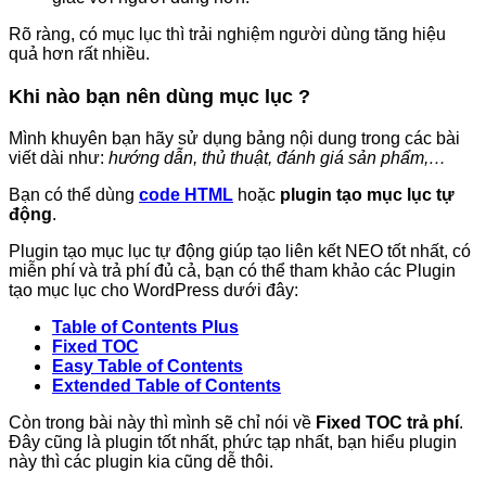
Đầu tiên bạn phải mua và tải plugin Fixed TOC về sau đó
giải nén ra và tìm file plugin
fixed-toc.zip
ở trong. Bây giờ
việc cần làm là upload lên web và cài đặt như các plugin
khác bạn hay làm.
Cấu hình plugin Fixed TOC để tạo
mục lục cho bài viết
Để vào thiết lập các thông số cho plugin
Fixed TOC
bạn truy
cập menu
Cài đặt -> Fixed TOC
, ở đây bạn sẽ thấy các
thông số cài đặt bên dưới.
Thiết lập cơ bản cho mục lục