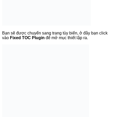
Trong đó có:
Location
: Thiết lập vị trí hiển thị mục lục
Trigger Button
: Chọn biểu tượng icon nút hiển thị mục
lục
Contents
: Thiết lập font, cỡ chữ, độ rộng của mục lục
Contents Header
: Thiết lập font, tên của mục lục
Contents List
: Thiết lập nội dung danh sách trong mục
lục
Effects
: Hiệu ứng chuyển động cho mục lục
Color Scheme
: Thiết lập màu sắc cho mục lục
Customize CSS
: Thiết lập CSS tùy chỉnh cho mục lục
Thiết lập mục lục riêng cho từng bài
viết
Fixed TOC – Plugin tạo mục lục cho WordPress
hỗ trợ tùy