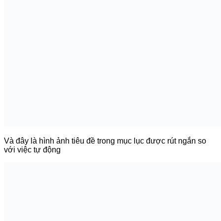
Sử dụng shortcode để chèn mục lục
vào vị trí tùy ý
Fixed TOC – Plugin tạo mục lục cho WordPress
hỗ trợ
shortcode để bạn có thể đặt mục lục vào bất cứ chỗ nào
trong bài viết.