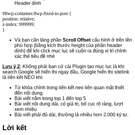
với người đọc cũng như hỗ trợ trong việc làm SEO.
Bạn đang sử dụng plugin nào để tạo mục lục bài viết trên
website WordPress của mình ? Hãy chia sẻ nó với chúng tôi
trong khung bình luận bên dưới nhé
5/5 - (43 bình chọn)
Share this post
Facebook
Twitter
LinkedIn
Pinterest
Tumblr
Reddit