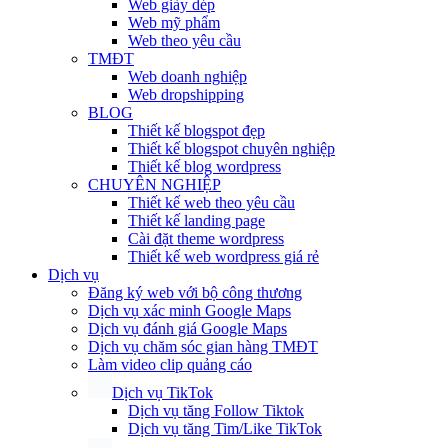
Web giày dép
Web mỹ phẩm
Web theo yêu cầu
TMĐT
Web doanh nghiệp
Web dropshipping
BLOG
Thiết kế blogspot đẹp
Thiết kế blogspot chuyên nghiệp
Thiết kế blog wordpress
CHUYÊN NGHIỆP
Thiết kế web theo yêu cầu
Thiết kế landing page
Cài đặt theme wordpress
Thiết kế web wordpress giá rẻ
Dịch vụ
Đăng ký web với bộ công thương
Dịch vụ xác minh Google Maps
Dịch vụ đánh giá Google Maps
Dịch vụ chăm sóc gian hàng TMĐT
Làm video clip quảng cáo
Dịch vụ TikTok
Dịch vụ tăng Follow Tiktok
Dịch vụ tăng Tim/Like TikTok