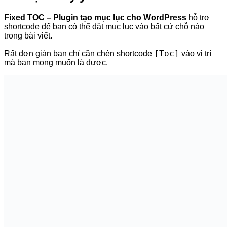
Bảng mục lục sẽ hiển thị tại chỗ đó. Nếu bạn không muốn thì
chỉ cần xóa shortcode đó đi, mục lục bài viết sẽ hiển thị theo
mặc định mà bạn đã thiết lập chung.
Một số lưu ý
Lưu ý 1
:
Đối với website có phần Header dính (Sticky
Header) có thể khi bạn mở mục lục Fixed TOC sẽ bị Header
che mất cũng như khi cuộn thì
tiêu đề
cao hơn một chút so
với
vị trí
tiêu đề chính xác. Có 2 cách để xử lý vấn đề này:
Cách 1:
Bạn truy cập menu
Cài đặt -> Fixed TOC
Kéo xuống dưới tới phần
Fixed Headers
: bạn dán css
của phần Header dính vào đây.
Khi đó mục lục Fixed TOC sẽ nằm dưới Header hoàn toàn