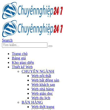
Search
Trang chủ
Bảng giá
Kho giao diện
Thiết kế Web
CHUYÊN NGÀNH
Web nội thất
Web bất động sản
Web khách sạn
Web nhà hàng
Web giáo dục
Web du lịch
BÁN HÀNG
Web thời trang