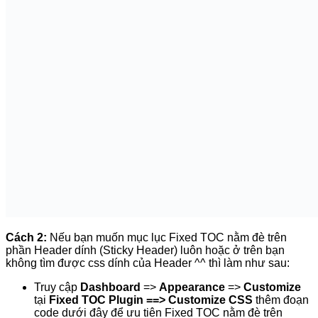
}
Và bạn cần tăng phần
Scroll Offset
cấu hình ở trên lên
phù hợp (bằng kích thước height của phần header
dính) để khi click mục lục sẽ cuộn ra đúng vị trí chính
xác thẻ tiêu đề nhé
Lưu ý 2
:
Không phải bạn cứ cài Plugin tạo mục lục là khi
search Google sẽ hiển thị ngay đâu, Google hiển thị sitelink
là liên kết NEO khi:
Từ khóa chính trong liên kết neo liên quan mật thiết
đến nội dung.
Bài viết nằm trong top 1 đến top 5
Bài viết nội dung dài, có giá trị, bố cục rõ ràng, lượt
xem nhiều
Bài viết phải đủ dài, thường là nhiều hơn 2.000 ký tự.
Lời kết
Như vậy các bạn đã biết cách mục lục tự động cho bài viết
trong WordPress với plugin Fixed TOC (Fixed Table Of
Contents). Hi vọng bài viết sẽ giúp ích cho bạn trong việc làm
cho website của mình thân thiện hơn mang lại trải nghiệm tốt