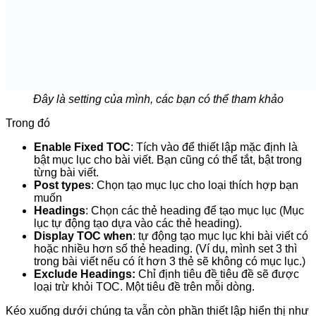
tiêu đề thành ID. Ví dụ như tiêu đề là
Tạo mục lục
thì
nó sẽ chuyển sang thành
tao-muc-luc
Prefix
: Tiền tố đầu tiên của ID. Với ví dụ ở trên khi bạn
đặt Prefix là
fixtoc
thì ID nó tạo ra sẽ là
fixtoc-tao-
muc-luc
Display In Widget
: Nếu bạn muốn hiển thị trong
Widget thì tích vào đây rồi vào mục quản lý Widget lấy
nó để chèn vào sidebar.
Shortcut
: Thiết lập phím tắt cho mục lục. Ở đây có 3
mục đó là
Quick Min
: Click chuột ra bất kỳ chỗ nào ngoài
mục lục thì mục lục ẩn đi.
Esc Min
: Ấn phím ESC trên bàn phím thì mục lục
tự ẩn đi.
Enter Max
: Ấn phím Enter để mở mục lục lên.
Fixed Headers
: Nếu phần header website của bạn
được cố định thì sử dụng phần này còn không thì để
trống
Scroll Offset
: Thiết lập khoảng trống giữa thẻ Heading
(tiêu đề) trong bài viết và phần bên trên của trình duyệt
khi click vào mục lục cuộn đến.
Thiết lập hiển thị cho mục lục
Để tùy chỉnh hiển thị: vị trí, màu sắc, hiệu ứng,…cho mục lục