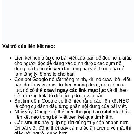
Khi nào bạn nên dùng mục lục ?
Mình khuyên bạn hãy sử dụng bảng nội dung trong các bài
viết dài như:
hướng dẫn, thủ thuật, đánh giá sản phẩm,…
Bạn có thể dùng
code HTML
hoặc
plugin tạo mục lục tự
động
.
Plugin tạo mục lục tự động giúp tạo liên kết NEO tốt nhất, có
miễn phí và trả phí đủ cả, bạn có thể tham khảo các Plugin
tạo mục lục cho WordPress dưới đây:
Table of Contents Plus
Fixed TOC
Easy Table of Contents
Extended Table of Contents
Còn trong bài này thì mình sẽ chỉ nói về
Fixed TOC trả phí
.
Đây cũng là plugin tốt nhất, phức tạp nhất, bạn hiểu plugin
này thì các plugin kia cũng dễ thôi.
Cài đặt plugin Fixed TOC – Table Of
Contents for WordPress