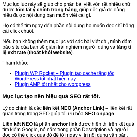
Mục lục lúc này sẽ giúp cho phần bài viết vốn rất nhiều chữ
được
tóm tắt ý chính trong bảng
, giúp độc giả dễ dàng
hiểu được nội dung bạn muốn viết cái gì.
Họ có thể tìm ngay đến phần nội dung họ muốn đọc chỉ bằng
cái click chuột.
Nếu bạn không thêm mục lục với các bài viết dài, mình đảm
bảo site của bạn sẽ giảm trải nghiệm người dùng và
tăng tỉ
lệ exit rate
(
thoát khỏi website
).
Tham khảo:
Plugin WP Rocket – Plugin tạo cache tăng tốc
WordPress tốt nhất hiện nay
Plugin AMP tốt nhất cho wordpress
Mục lục tạo nên hiệu quả SEO rất tốt.
Lý do chính là các
liên kết NEO (Anchor Link)
– liên kết rất
quan trọng trong SEO giúp tối ưu hóa
SEO onpage
.
Liên kết NEO
là phần
anchor link
được hiển thị trên kết quả
tìm kiếm Google, nó nằm trong phần Description và người
đọc có thể click qua đó để tới ngay vị trí nội dung văn bản.