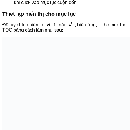
Tại mục
Appearance
bạn click vào
Click on the link to set
the appearance options
hoặc tại
Dashboard
=>
Appearance
=>
Customize
để thiết lập hiển thị cho mục lục