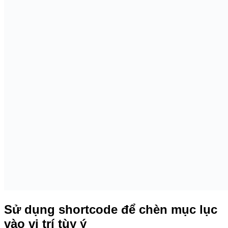
[Toc]
Rất đơn giản bạn chỉ cần chèn shortcode
vào vị trí
mà bạn mong muốn là được.