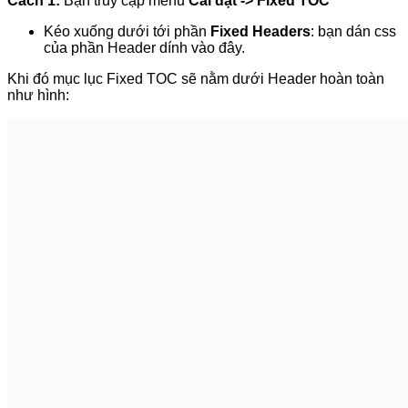
Cách 2:
Nếu bạn muốn mục lục Fixed TOC nằm đè trên
phần Header dính (Sticky Header) luôn hoặc ở trên bạn
không tìm được css dính của Header ^^ thì làm như sau:
Truy cập
Dashboard
=>
Appearance
=>
Customize
tại
Fixed TOC Plugin ==> Customize CSS
thêm đoạn
code dưới đây để ưu tiên Fixed TOC nằm đè trên
Header dính
#ftwp-container.ftwp-fixed-to-post {
position: relative;
z-index: 999999;