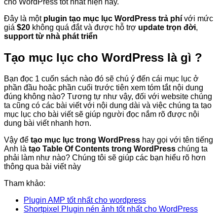
cho WordPress tốt nhất hiện nay.
Đây là một
plugin tạo mục lục WordPress trả phí
với mức
giá
$20
không quá đắt và được hỗ trợ
update trọn đời
,
support từ nhà phát triển
Tạo mục lục cho WordPress là gì ?
Bạn đọc 1 cuốn sách nào đó sẽ chú ý đến cái mục lục ở
phần đầu hoặc phần cuối trước tiên xem tóm tắt nội dung
đúng không nào? Tương tự như vậy, đối với website chúng
ta cũng có các bài viết với nội dung dài và việc chúng ta tạo
mục lục cho bài viết sẽ giúp người đọc nắm rõ được nội
dung bài viết nhanh hơn.
Vậy để
tạo mục lục trong WordPress
hay gọi với tên tiếng
Anh là
tạo Table Of Contents trong WordPress
chúng ta
phải làm như nào? Chúng tôi sẽ giúp các bạn hiểu rõ hơn
thông qua bài viết này
Tham khảo:
Plugin AMP tốt nhất cho wordpress
Shortpixel Plugin nén ảnh tốt nhất cho WordPress