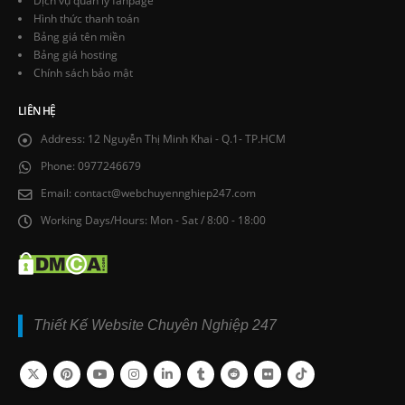
Dịch vụ quản lý fanpage
Hình thức thanh toán
Bảng giá tên miền
Bảng giá hosting
Chính sách bảo mật
LIÊN HỆ
Address:
12 Nguyễn Thị Minh Khai - Q.1- TP.HCM
Phone:
0977246679
Email:
contact@webchuyennghiep247.com
Working Days/Hours:
Mon - Sat / 8:00 - 18:00
Thiết Kế Website Chuyên Nghiệp 247