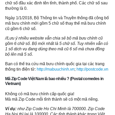
chữ số đầu xác định tên tỉnh, thành phố. Các chữ số sau
thường là 0.
Ngày 1/1/2018, Bộ Thông tin và Truyền thông đã công bố
mã bưu chính mới gồm 5 chữ số thay thế mã bưu chính
cũ gồm 6 chữ số.
//Lưu ý nhiều website vẫn chia sẻ bộ mã bưu chính cũ
gồm 6 chữ số. Bộ mới nhất là 5 chữ số. Tuy nhiên vẫn có
1 số dịch vụ đang dùng theo mã cũ 6 số mà chưa đồng
bộ lên mã 5 số.
Bạn có thể tra cứu mã bưu chính quốc gia tại các trang
thông tin điện tử:
http://mabuuchinh.vn
;
http://postcode.vn
Mã Zip Code Việt Nam là bao nhiêu ? (Postal comedes in
Vietnam)
Không có mã bưu chính cấp quốc gia!
Mà mã Zip Code mỗi tỉnh thành sẽ có một mã riêng.
Ví dụ:
như Zip Code Ho Chi Minh là 700000. Zip Code
Ha Noi thì lại là 100000. Các tỉnh thành khác trong Việt