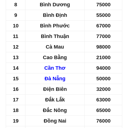
8
Bình Dương
75000
9
Bình Định
55000
10
Bình Phước
67000
11
Bình Thuận
77000
12
Cà Mau
​98000
13
Cao Bằng
​21000
14
Cần Thơ
94000
15
Đà Nẵng
50000
16
Điện Biên
​32000
17
Đắk Lắk
63000
18
Đắc Nông
​65000
19
Đồng Nai
​76000