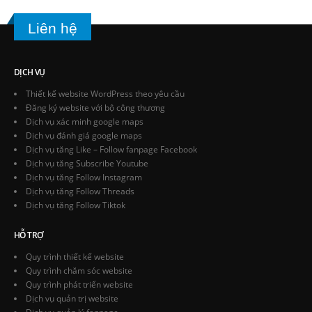
Liên hệ
DỊCH VỤ
Thiết kế website WordPress theo yêu cầu
Đăng ký website với bộ công thương
Dịch vụ xác minh google maps
Dịch vụ đánh giá google maps
Dịch vụ tăng Like – Follow fanpage Facebook
Dịch vụ tăng Subscribe Youtube
Dịch vụ tăng Follow Instagram
Dịch vụ tăng Follow Threads
Dịch vụ tăng Follow Tiktok
HỖ TRỢ
Quy trình thiết kế website
Quy trình chăm sóc website
Quy trình phát triển website
Dịch vụ quản trị website