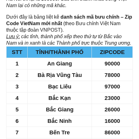
Nam lại có những mã khác.
Dưới đây là bảng liệt kê
danh sách mã bưu chính – Zip
Code VietNam mới nhất
(theo Bưu chính Việt Nam
thuộc tập đoàn VNPOST).
Lưu ý:
các tỉnh, thành phố xếp theo thứ tự từ Bắc vào
Nam và in xanh là các Thành phố trực thuộc Trung ương.
STT
TỈNH/THÀNH PHỐ
ZIPCODE
1
An Giang
90000
2
Bà Rịa Vũng Tàu
78000
3
Bạc Liêu
97000
4
Bắc Kạn
23000
5
Bắc Giang
26000
6
Bắc Ninh
16000
7
Bến Tre
86000