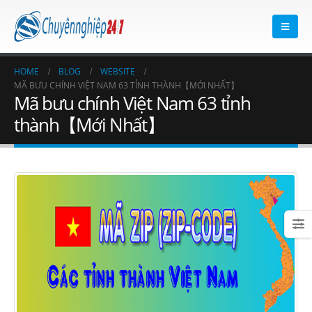
HOME
BLOG
WEBSITE
MÃ BƯU CHÍNH VIỆT NAM 63 TỈNH THÀNH【MỚI NHẤT】
Mã bưu chính Việt Nam 63 tỉnh
thành【Mới Nhất】