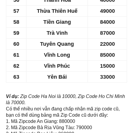
56
Thanh Hoá
​40000
57
Thừa Thiên Huế
49000
58
Tiền Giang
84000
59
Trà Vinh
87000
60
Tuyên Quang
22000
61
Vĩnh Long
​85000
62
Vĩnh Phúc
15000
63
Yên Bái
33000
Ví dụ:
Zip Code Ha Noi là 10000, Zip Code Ho Chi Minh
là 70000.
Có thể nhiều nơi vẫn đang chấp nhận mã zip code cũ,
bạn có thể dùng bảng mã Zip Code cũ dưới đây:
1. Mã Zipcode An Giang: 880000
2. Mã Zipcode Bà Rịa Vũng Tàu: 790000