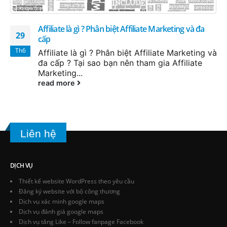
Affiliate là gì ? Phân biệt Affiliate Marketing và đa
29
cấp
Th6
Affiliate là gì ? Phân biệt Affiliate Marketing và
đa cấp ? Tại sao bạn nên tham gia Affiliate
Marketing...
read more
Liên hệ
DỊCH VỤ
Thiết kế website WordPress theo yêu cầu
Đăng ký website với bộ công thương
Dịch vụ xác minh google maps
Dịch vụ đánh giá google maps
Dịch vụ tăng Like – Follow fanpage Facebook