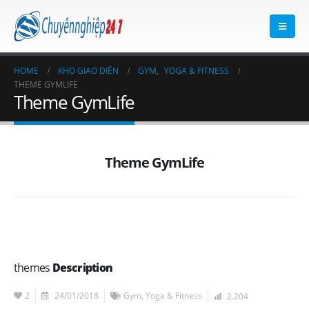
HOME
KHO GIAO DIỆN
GYM
,
YOGA & FITNESS
THEME GYMLIFE
Theme GymLife
Theme GymLife
themes
Description
2
24/01/2018
Gym
,
Yoga & Fitness
2.204