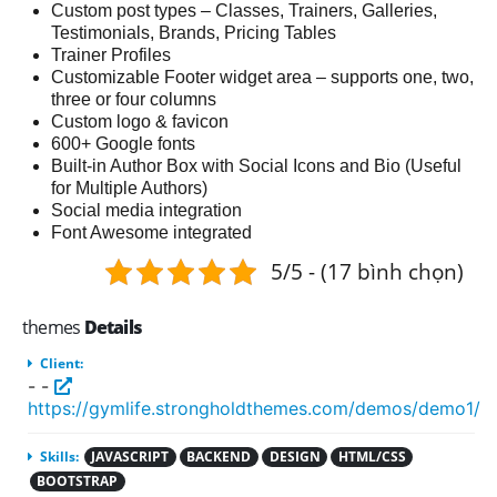
Custom post types – Classes, Trainers, Galleries,
Testimonials, Brands, Pricing Tables
Trainer Profiles
Customizable Footer widget area – supports one, two,
three or four columns
Custom logo & favicon
600+ Google fonts
Built-in Author Box with Social Icons and Bio (Useful
for Multiple Authors)
Social media integration
Font Awesome integrated
5/5 - (17 bình chọn)
themes
Details
Client:
- -
https://gymlife.strongholdthemes.com/demos/demo1/
Skills:
JAVASCRIPT
BACKEND
DESIGN
HTML/CSS
BOOTSTRAP