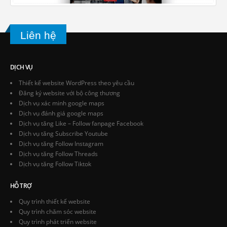
Liên hệ
DỊCH VỤ
Thiết kế website WordPress theo yêu cầu
Đăng ký website với bộ công thương
Dịch vụ xác minh google maps
Dịch vụ đánh giá google maps
Dịch vụ tăng Like – Follow fanpage Facebook
Dịch vụ tăng Subscribe Youtube
Dịch vụ tăng Follow Instagram
Dịch vụ tăng Follow Threads
Dịch vụ tăng Follow Tiktok
HỖ TRỢ
Quy trình thiết kế website
Quy trình chăm sóc website
Quy trình phát triển website